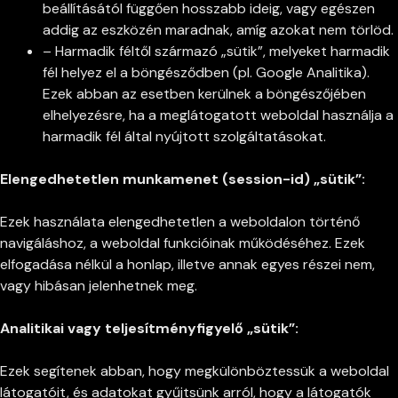
beállításától függően hosszabb ideig, vagy egészen
addig az eszközén maradnak, amíg azokat nem törlöd.
– Harmadik féltől származó „sütik”, melyeket harmadik
fél helyez el a böngésződben (pl. Google Analitika).
Ezek abban az esetben kerülnek a böngészőjében
elhelyezésre, ha a meglátogatott weboldal használja a
harmadik fél által nyújtott szolgáltatásokat.
Elengedhetetlen munkamenet (session-id) „sütik”:
Ezek használata elengedhetetlen a weboldalon történő
navigáláshoz, a weboldal funkcióinak működéséhez. Ezek
elfogadása nélkül a honlap, illetve annak egyes részei nem,
vagy hibásan jelenhetnek meg.
Analitikai vagy teljesítményfigyelő „sütik”:
Ezek segítenek abban, hogy megkülönböztessük a weboldal
látogatóit, és adatokat gyűjtsünk arról, hogy a látogatók