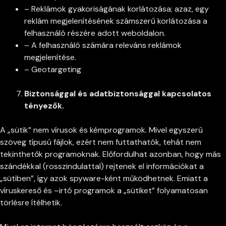
– Reklámok gyakoriságának korlátozása; azaz, egy
reklám megjelenítésének számszerű korlátozása a
felhasználó részére adott weboldalon.
– A felhasználó számára releváns reklámok
megjelenítése.
– Geotargeting
Biztonsággal és adatbiztonsággal kapcsolatos
tényezők.
A „sütik” nem vírusok és kémprogramok. Mivel egyszerű
szöveg típusú fájlok, ezért nem futtathatók, tehát nem
tekinthetők programoknak. Előfordulhat azonban, hogy más
szándékkal (rosszindulattal) rejtenek el információkat a
„sütiben”, így azok spyware-ként működhetnek. Emiatt a
víruskereső és –irtó programok a „sütiket” folyamatosan
törlésre ítélhetik.