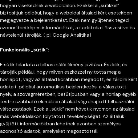
hogyan viselkednek a weboldalon. Ezekkel a „sütikkel”
biztosítjuk például, hogy a weboldal általad kért esetekben
megjegyezze a bejelentkezést. Ezek nem gyűjtenek téged
azonosítani képes információkat, az adatokat összesítve és
névtelenül tárolják. ( pl: Google Analitika)
Funkcionális „sütik”:
E sütik feladata a felhasználói élmény javítása. Észlelik, és
tárolják például, hogy milyen eszközzel nyitotta meg a
honlapot, vagy az általad korábban megadott, és tárolni kért
adatait: például automatikus bejelentkezés, a választott
nyelv, a szövegméretben, betűtípusban vagy a honlap egyéb
testre szabható elemében általad végrehajtott felhasználói
változtatások. Ezek a „sütik” nem követik nyomon az általad
más weboldalakon folytatott tevékenységét. Az általuk
gyűjtött információkban lehetnek azonban személyes
azonosító adatok, amelyeket megosztottál.