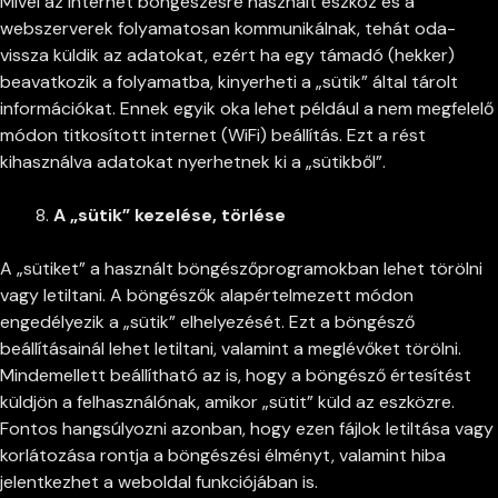
Mivel az internet böngészésre használt eszköz és a
webszerverek folyamatosan kommunikálnak, tehát oda-
vissza küldik az adatokat, ezért ha egy támadó (hekker)
beavatkozik a folyamatba, kinyerheti a „sütik” által tárolt
információkat. Ennek egyik oka lehet például a nem megfelelő
módon titkosított internet (WiFi) beállítás. Ezt a rést
kihasználva adatokat nyerhetnek ki a „sütikből”.
A „sütik” kezelése, törlése
A „sütiket” a használt böngészőprogramokban lehet törölni
vagy letiltani. A böngészők alapértelmezett módon
engedélyezik a „sütik” elhelyezését. Ezt a böngésző
beállításainál lehet letiltani, valamint a meglévőket törölni.
Mindemellett beállítható az is, hogy a böngésző értesítést
küldjön a felhasználónak, amikor „sütit” küld az eszközre.
Fontos hangsúlyozni azonban, hogy ezen fájlok letiltása vagy
korlátozása rontja a böngészési élményt, valamint hiba
jelentkezhet a weboldal funkciójában is.