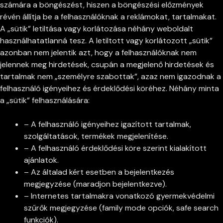
számára a böngészést, hiszen a böngészési előzmények
révén állítja be a felhasználóknak a reklámokat, tartalmakat.
A „sütik” letiltása vagy korlátozása néhány weboldalt
használhatatlanná tesz. A letiltott vagy korlátozott „sütik”
azonban nem jelentik azt, hogy a felhasználóknak nem
jelennek meg hirdetések, csupán a megjelenő hirdetések és
tartalmak nem „személyre szabottak”, azaz nem igazodnak a
felhasználó igényeihez és érdeklődési köréhez. Néhány minta
a „sütik” felhasználására:
– A felhasználó igényeihez igazított tartalmak,
szolgáltatások, termékek megjelenítése.
– A felhasználó érdeklődési köre szerint kialakított
ajánlatok.
– Az általad kért esetben a bejelentkezés
megjegyzése (maradjon bejelentkezve).
– Internetes tartalmakra vonatkozó gyermekvédelmi
szűrők megjegyzése (family mode opciók, safe search
funkciók).