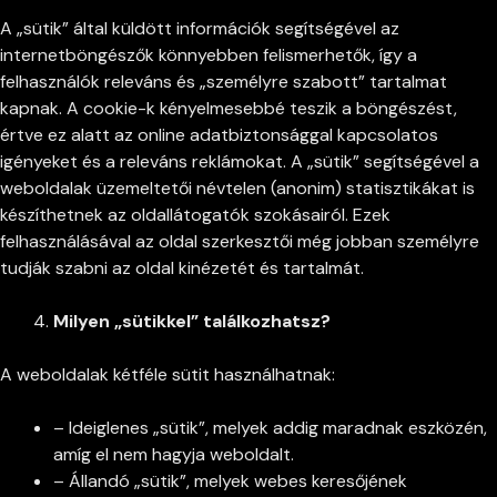
A „sütik” által küldött információk segítségével az
internetböngészők könnyebben felismerhetők, így a
felhasználók releváns és „személyre szabott” tartalmat
kapnak. A cookie-k kényelmesebbé teszik a böngészést,
értve ez alatt az online adatbiztonsággal kapcsolatos
igényeket és a releváns reklámokat. A „sütik” segítségével a
weboldalak üzemeltetői névtelen (anonim) statisztikákat is
készíthetnek az oldallátogatók szokásairól. Ezek
felhasználásával az oldal szerkesztői még jobban személyre
tudják szabni az oldal kinézetét és tartalmát.
Milyen „sütikkel” találkozhatsz?
A weboldalak kétféle sütit használhatnak:
– Ideiglenes „sütik”, melyek addig maradnak eszközén,
amíg el nem hagyja weboldalt.
– Állandó „sütik”, melyek webes keresőjének