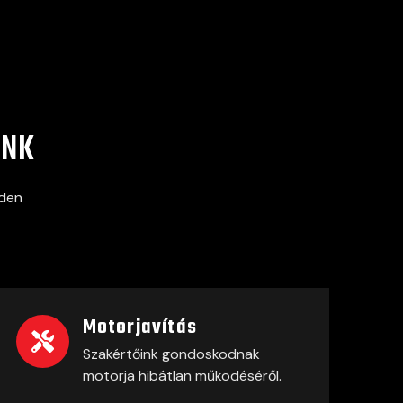
INK
nden
Motorjavítás
Szakértőink gondoskodnak
motorja hibátlan működéséről.