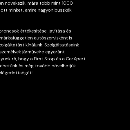
an növekszik, mára több mint 1000
tott minket, amire nagyon büszkék
broncsok értékesítése, javítása és
, márkafüggetlen autószervizként is
zolgáltatást kínálunk. Szolgáltatásaink
személyek járműveire egyaránt
gyunk rá, hogy a First Stop és a CarXpert
 lehetünk és még tovább növelhetjük
 elégedettségét!