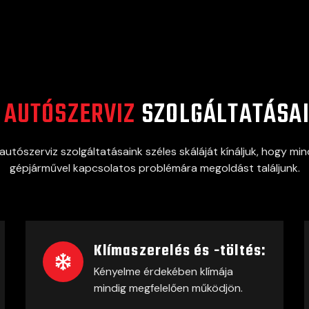
Z
AUTÓSZERVIZ
SZOLGÁLTATÁSA
autószerviz szolgáltatásaink széles skáláját kínáljuk, hogy mi
gépjárművel kapcsolatos problémára megoldást találjunk.
Klímaszerelés és -töltés:
Kényelme érdekében klímája
mindig megfelelően működjön.