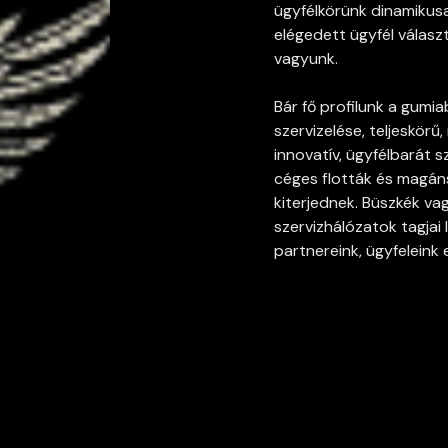
ügyfélkörünk dinamikus
elégedett ügyfél válasz
vagyunk.
Bár fő profilunk a gumia
szervizelése, teljeskörű
innovatív, ügyfélbarát s
céges flották és magán
kiterjednek. Büszkék va
szervizhálózatok tagjai
partnereink, ügyfeleink