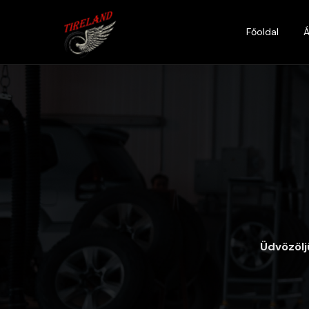
Főoldal
Á
Üdvözölj