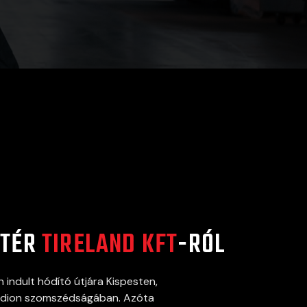
TTÉR
TIRELAND KFT
-RÓL
 indult hódító útjára Kispesten,
tadion szomszédságában. Azóta