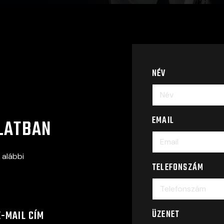
NÉV
EMAIL
LATBAN
 alábbi
TELEFONSZÁM
ÜZENET
E-MAIL CÍM