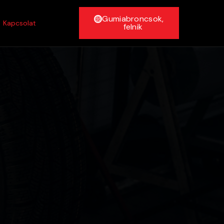
Gumiabroncsok,
Kapcsolat
felnik