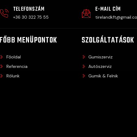
TELEFONSZÁM
E-MAIL CÍM
+36 30 322 75 55
tirelandkft@gmail.c
FŐBB MENÜPONTOK
SZOLGÁLTATÁSOK
Főoldal
Gumiszerviz
Referencia
Autószerviz
Rólunk
Gumik & Felnik