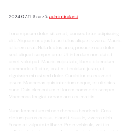
BEJEGYZÉS #3
2024.07.11.
Szerző:
admintireland
Lorem ipsum dolor sit amet, consectetur adipiscing
elit. Aliquam nec justo ac tellus aliquet viverra. Mauris
id lorem erat. Nulla lectus arcu, posuere nec dolor
sed, aliquet semper ante. Ut interdum non dui sit
amet volutpat. Mauris vulputate, libero bibendum
commodo efficitur, erat mi tincidunt justo, ut
dignissim mi nisi sed dolor. Curabitur eu euismod
ipsum. Maecenas quis interdum neque, et ultricies
nunc. Duis elementum et lorem commodo semper.
Maecenas feugiat ornare arcu eu mattis.
Nunc fermentum mi nec rhoncus hendrerit. Cras
dictum purus cursus, blandit risus in, viverra nibh.
Fusce at vulputate libero. Proin vehicula, velit in