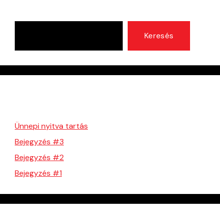
KERESÉS
Keresés
Legutóbbi bejegyzések
Ünnepi nyitva tartás
Bejegyzés #3
Bejegyzés #2
Bejegyzés #1