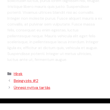
sollicitudin luctus, purus lorem dignissim nisl, feugiat
tristique libero mauris quis justo. Suspendisse
potenti. Vivamus ultrices blandit nisi ac convallis.
Integer non molestie purus. Fusce aliquet mauris a ex
convallis, at pulvinar sem vulputate. Fusce massa
felis, consequat eu enim egestas, luctus
pellentesque neque. Mauris vehicula elit eget felis
scelerisque, in pellentesque lacus interdum. Integer
ligula ex, efficitur at dictum quis, vehicula et augue.
Suspendisse potenti. Integer ut metus ultricies,
luctus ante ut, fermentum augue.
Hírek
Bejegyzés #2
Ünnepi nyitva tartás