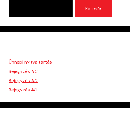
Keresés
Legutóbbi bejegyzések
Ünnepi nyitva tartás
Bejegyzés #3
Bejegyzés #2
Bejegyzés #1
Legutóbbi hozzászólások