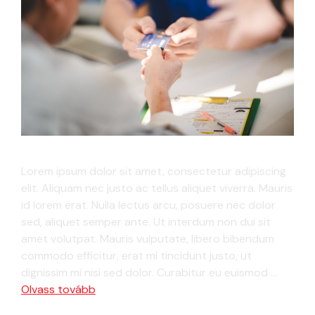
Lorem ipsum dolor sit amet, consectetur adipiscing
elit. Aliquam nec justo ac tellus aliquet viverra. Mauris
id lorem erat. Nulla lectus arcu, posuere nec dolor
sed, aliquet semper ante. Ut interdum non dui sit
amet volutpat. Mauris vulputate, libero bibendum
commodo efficitur, erat mi tincidunt justo, ut
dignissim mi nisi sed dolor. Curabitur eu euismod …
Olvass tovább