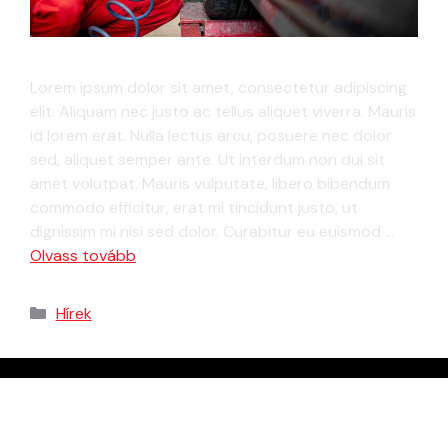
Lorem ipsum dolor sit amet, consectetur adipiscing
elit. Aliquam nec justo ac tellus aliquet viverra. Mauris
id lorem erat. Nulla lectus arcu, posuere nec dolor
sed, aliquet semper ante. Ut interdum non dui sit
amet volutpat. Mauris vulputate, libero bibendum
commodo efficitur, erat mi tincidunt justo, ut
dignissim mi nisi sed dolor. Curabitur eu euismod …
Olvass tovább
Hírek
KERESÉS