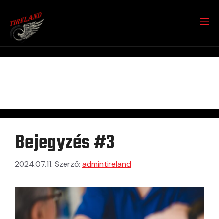
HÍREK
Bejegyzés #3
2024.07.11.
Szerző:
admintireland